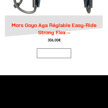
Mors Goyo Aga Réglable Easy-Ride
Strong Flex –
306,00
€
Ajouter au panier