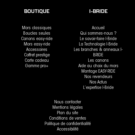
BOUTIQUE
I-BRIDE
Mors classiques
Accueil
Boucles seules
Qui sommes-nous ?
Canons easy-ride
Le savoir-faire I-Bride
Mors easy-ride
La Technologie I-Bride
Accessoires
Les branches & anneaux I-
Coffret prestige
BRIDE
Carte cadeau
Les canons
Gamme pro+
Aide au choix du mors
Montage EASY-RIDE
Nos revendeurs
Nos Actus
L’expertise I-Bride
Nous contacter
Mentions légales
Plan du site
Conditions de ventes
Politique de confidentialité
Accessibilité