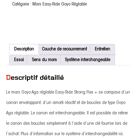
Easy-
Catégorie :
Mors Easy-Ride Goyo Réglable
Ride
Strong
Flex
+
Description
Couche de recouvrement
Entretien
Essai
Sens du mors
Système interchangeable
Descriptif détaillé
Le mors Goyo Aga réglable Easy-Ride Strong Flex + se compose d’un
canon enveloppant, d’un amorti réactif et de boucles de type Goyo
Aga réglable. Le canon est interchangeable. Il est possible de retirer
le canon des boucles simplement à l’aide d’une clé fournie lors de
l’achat. Plus d’information sur le système d’interchangeabilité ici.