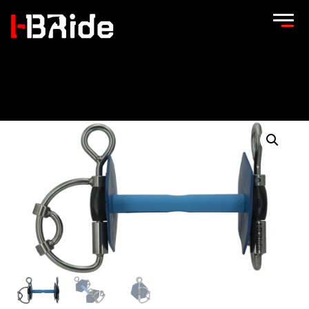
Accueil
/
Mors montés
/
Mors Easy-Ride Goyo
Réglable
/ Mors Goyo Aga Réglable Easy-Ride Strong Flex +