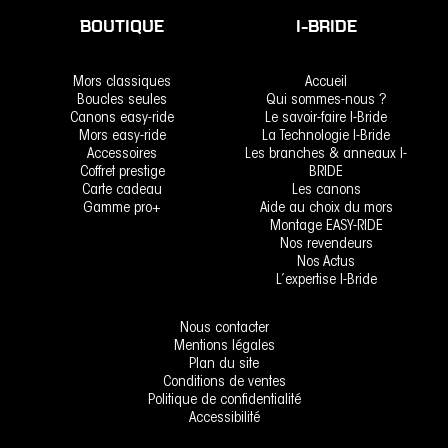
BOUTIQUE
I-BRIDE
Mors classiques
Accueil
Boucles seules
Qui sommes-nous ?
Canons easy-ride
Le savoir-faire I-Bride
Mors easy-ride
La Technologie I-Bride
Accessoires
Les branches & anneaux I-
Coffret prestige
BRIDE
Carte cadeau
Les canons
Gamme pro+
Aide au choix du mors
Montage EASY-RIDE
Nos revendeurs
Nos Actus
L’expertise I-Bride
Nous contacter
Mentions légales
Plan du site
Conditions de ventes
Politique de confidentialité
Accessibilité