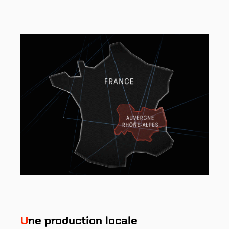
I
T
e
c
-
h
Une production locale