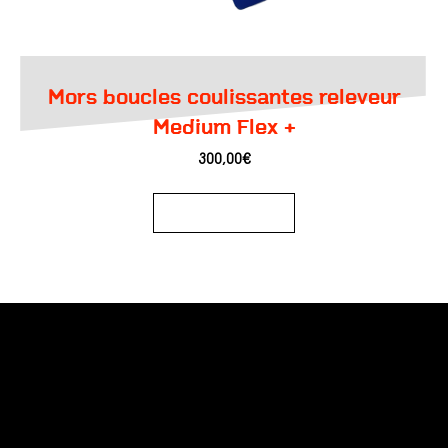
Mors boucles coulissantes releveur
Medium Flex +
300,00
€
Ajouter au panier