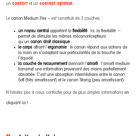
un
confort
et un
contact optimal
.
Le
canon Medium Flex –
est constitué de 3 couches :
un noyau central
apportant la
flexibilité
: ici, la flexibilité –
permet de stimuler les mêmes mécanorécepteurs
qu’un
canon droit classique
.
le corps
offrant l’
ergonomie
: le canon répond aux actions de
la main en s’adaptant aux particularités de la bouche de
l’équidé.
la couche de recouvrement
donnant l’
amorti
: l’amorti medium
transmet une information provenant des mains partiellement
absorbée. C’est une absorption intermédiaire entre le canon
Soft (très amortissant) et le canon Strong (peu amortissant).
N’hésitez pas à nous contacter pour de plus amples informations
en
cliquant ici !