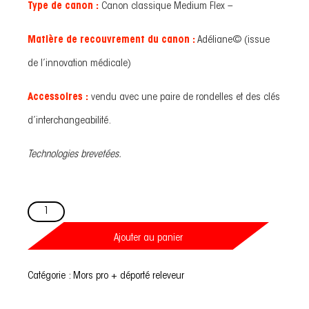
Type de canon :
Canon classique Medium Flex –
Matière de recouvrement du canon :
Adéliane© (issue
de l’innovation médicale)
Accessoires :
vendu avec une paire de rondelles et des clés
d’interchangeabilité.
Technologies brevetées.
quantité
de
Mors
boucles
Ajouter au panier
coulissantes
releveur
Medium
Catégorie :
Mors pro + déporté releveur
Flex
-