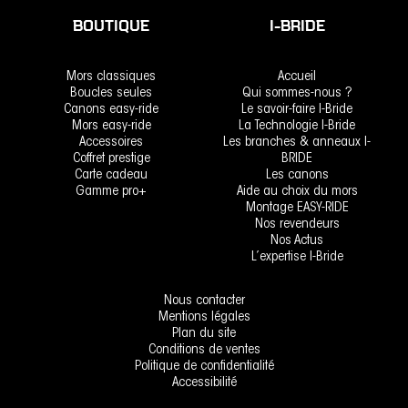
BOUTIQUE
I-BRIDE
Mors classiques
Accueil
Boucles seules
Qui sommes-nous ?
Canons easy-ride
Le savoir-faire I-Bride
Mors easy-ride
La Technologie I-Bride
Accessoires
Les branches & anneaux I-
Coffret prestige
BRIDE
Carte cadeau
Les canons
Gamme pro+
Aide au choix du mors
Montage EASY-RIDE
Nos revendeurs
Nos Actus
L’expertise I-Bride
Nous contacter
Mentions légales
Plan du site
Conditions de ventes
Politique de confidentialité
Accessibilité