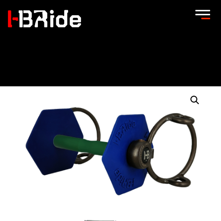
Accueil
/
Gamme PRO+
/
Mors montés Pro +
/
Mors pro +
déporté releveur
/ Mors boucles coulissantes releveur Medium
Flex –