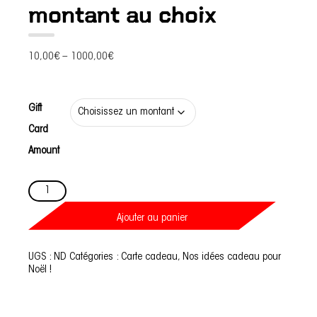
montant au choix
10,00
€
–
1000,00
€
Gift
Card
Amount
quantité
de
Carte
cadeau
Ajouter au panier
I-
BRIDE
-
UGS :
ND
Catégories :
Carte cadeau
,
Nos idées cadeau pour
montant
Noël !
au
choix