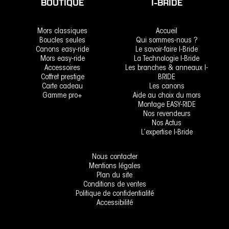
BOUTIQUE
I-BRIDE
Mors classiques
Accueil
Boucles seules
Qui sommes-nous ?
Canons easy-ride
Le savoir-faire I-Bride
Mors easy-ride
La Technologie I-Bride
Accessoires
Les branches & anneaux I-
Coffret prestige
BRIDE
Carte cadeau
Les canons
Gamme pro+
Aide au choix du mors
Montage EASY-RIDE
Nos revendeurs
Nos Actus
L’expertise I-Bride
Nous contacter
Mentions légales
Plan du site
Conditions de ventes
Politique de confidentialité
Accessibilité