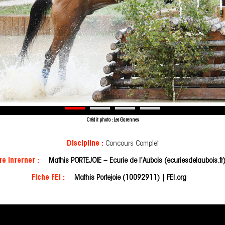
Crédit photo : Les Garennes
Discipline :
Concours Complet
te Internet :
Mathis PORTEJOIE – Ecurie de l’Aubois (ecuriesdelaubois.fr
Fiche FEI :
Mathis Portejoie (10092911) | FEI.org