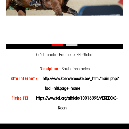
Crédit photo : Equibel et FEI Global
Discipline :
Saut d’obstacles
Site Internet :
http://www.koenvereecke.be/_html/main.php?
taal=nl&page=home
Fiche FEI :
https://www.fei.org/athlete/10016395/VEREECKE-
Koen