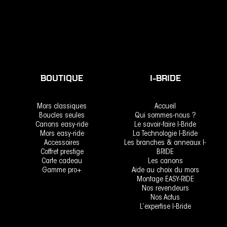
BOUTIQUE
I-BRIDE
Mors classiques
Accueil
Boucles seules
Qui sommes-nous ?
Canons easy-ride
Le savoir-faire I-Bride
Mors easy-ride
La Technologie I-Bride
Accessoires
Les branches & anneaux I-
Coffret prestige
BRIDE
Carte cadeau
Les canons
Gamme pro+
Aide au choix du mors
Montage EASY-RIDE
Nos revendeurs
Nos Actus
L’expertise I-Bride