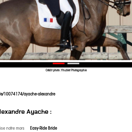
Crédit photo : Yhublet Photographie
hlete/10074174/ayache-alexandre
Alexandre Ayache :
lise notre mors
Easy-Ride Bride